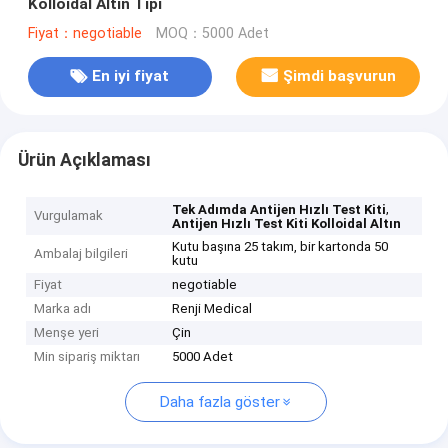
Kolloidal Altın Tipi
Fiyat：negotiable
MOQ：5000 Adet
En iyi fiyat
Şimdi başvurun
Ürün Açıklaması
,
Tek Adımda Antijen Hızlı Test Kiti
Vurgulamak
Antijen Hızlı Test Kiti Kolloidal Altın
Kutu başına 25 takım, bir kartonda 50
Ambalaj bilgileri
kutu
Fiyat
negotiable
Marka adı
Renji Medical
Menşe yeri
Çin
Min sipariş miktarı
5000 Adet
Daha fazla göster