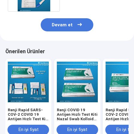
Devam et
Önerilen Ürünler
Renji Rapid SARS-
Renji COVID 19
Renji Rapid S
COV-2 COVID 19
Antijen Hızlı Test Kiti
COV-2 COVID 
Antijen Hızlı Test Kiti
Nazal Swab Kolloidal
Antijen Hızlı Te
Kolloidal Altın
Altın 10 - 15 Dakika
Kolloidal Altın
Çubuğu
En iyi fiyat
En iyi fiyat
En iyi fiy