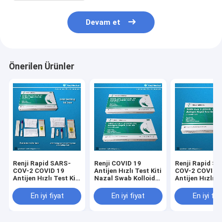
Devam et
Önerilen Ürünler
Renji Rapid SARS-
Renji COVID 19
Renji Rapid S
COV-2 COVID 19
Antijen Hızlı Test Kiti
COV-2 COVID 
Antijen Hızlı Test Kiti
Nazal Swab Kolloidal
Antijen Hızlı Te
Kolloidal Altın
Altın 10 - 15 Dakika
Kolloidal Altın
Çubuğu
En iyi fiyat
En iyi fiyat
En iyi fiy