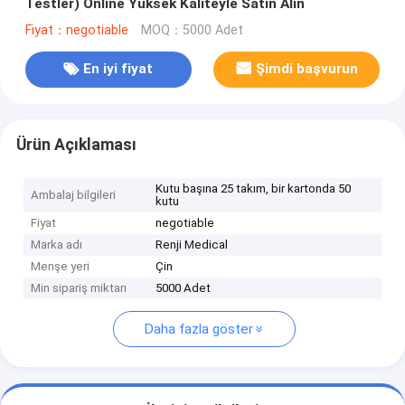
Testler) Online Yüksek Kaliteyle Satın Alın
Fiyat：negotiable
MOQ：5000 Adet
En iyi fiyat
Şimdi başvurun
Ürün Açıklaması
Kutu başına 25 takım, bir kartonda 50
Ambalaj bilgileri
kutu
Fiyat
negotiable
Marka adı
Renji Medical
Menşe yeri
Çin
Min sipariş miktarı
5000 Adet
Daha fazla göster